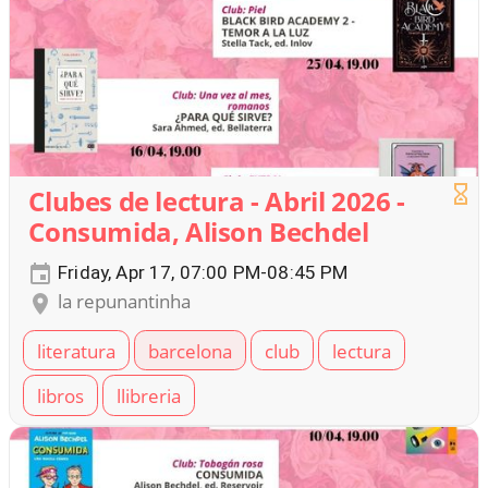
Clubes de lectura - Abril 2026 -
Consumida, Alison Bechdel
Friday, Apr 17, 07:00 PM-08:45 PM
la repunantinha
literatura
barcelona
club
lectura
libros
llibreria