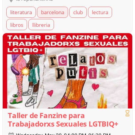
literatura
barcelona
club
lectura
libros
llibreria
Taller de Fanzine para
Trabajadorxs Sexuales LGTBIQ+