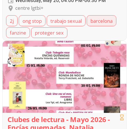
Wednesday, May 20, 04:00 PM-06:30 PM
centre lgtbi+
2j
ong stop
trabajo sexual
barcelona
fanzine
proteger sex
Clubes de lectura - Mayo 2026 -
Encías quemadas, Natalia