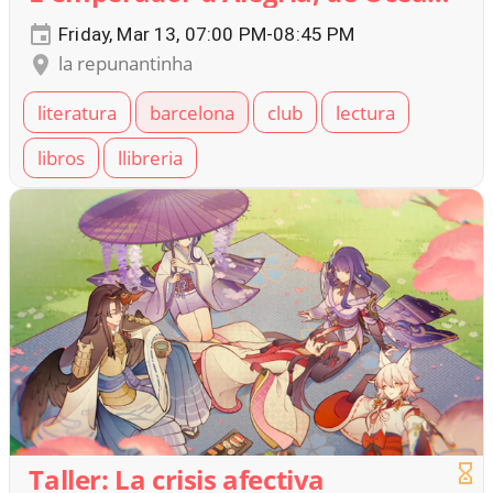
Vuong
Friday, Mar 13, 07:00 PM-08:45 PM
la repunantinha
literatura
barcelona
club
lectura
libros
llibreria
Taller: La crisis afectiva