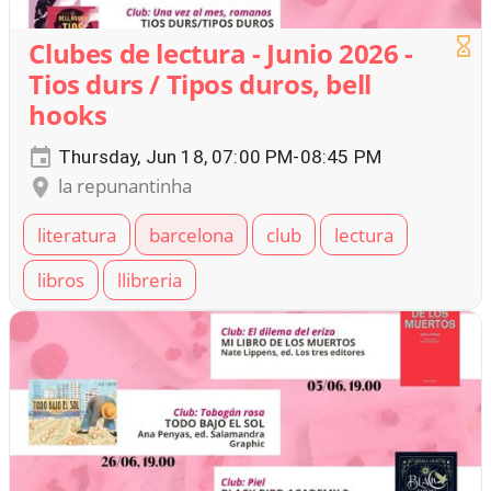
Clubes de lectura - Junio 2026 -
Tios durs / Tipos duros, bell
hooks
Thursday, Jun 18, 07:00 PM-08:45 PM
la repunantinha
literatura
barcelona
club
lectura
libros
llibreria