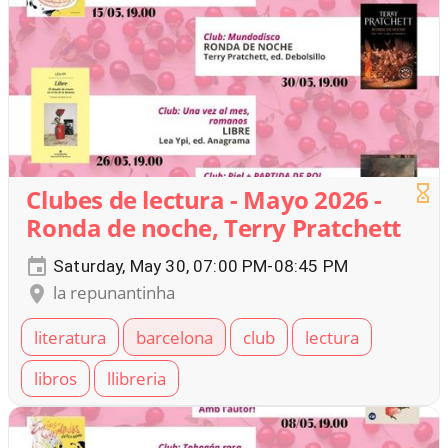
Clubes de lectura - Mayo 2026 -
Ronda de noche, Terry Pratchett
Saturday, May 30, 07:00 PM-08:45 PM
la repunantinha
literatura
barcelona
club
lectura
libros
llibreria