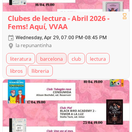
Clubes de lectura - Abril 2026 -
Fems! Aquí, VVAA
Wednesday, Apr 29, 07:00 PM-08:45 PM
la repunantinha
literatura
barcelona
club
lectura
libros
llibreria