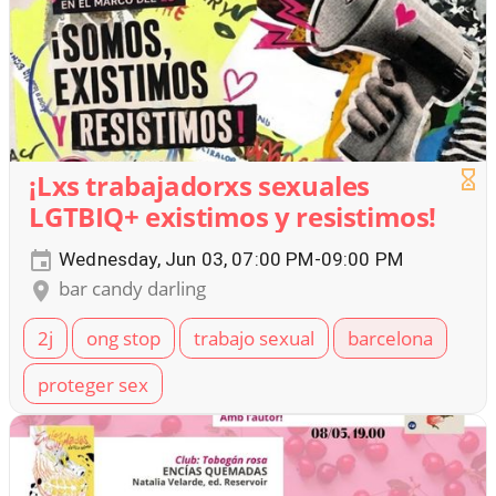
¡Lxs trabajadorxs sexuales
LGTBIQ+ existimos y resistimos!
Wednesday, Jun 03, 07:00 PM-09:00 PM
bar candy darling
2j
ong stop
trabajo sexual
barcelona
proteger sex