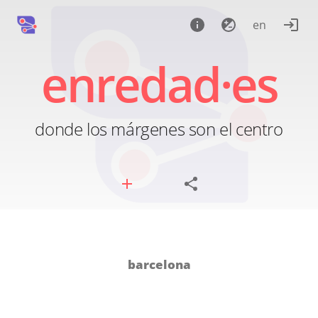
en
enredad·es
donde los márgenes son el centro
barcelona