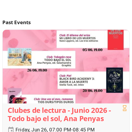
Past Events
Clubes de lectura - Junio 2026 -
Todo bajo el sol, Ana Penyas
Friday, Jun 26, 07:00 PM-08:45 PM