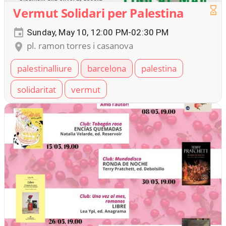
Vermut Solidari per Palestina
Sunday, May 10, 12:00 PM-02:30 PM
pl. ramon torres i casanova
palestinalliure
barcelona
palestina
solidaritat
vermut