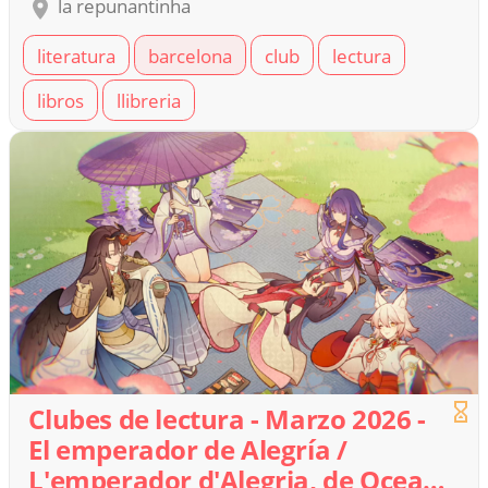
la repunantinha
literatura
barcelona
club
lectura
libros
llibreria
Clubes de lectura - Marzo 2026 -
El emperador de Alegría /
L'emperador d'Alegria, de Ocean