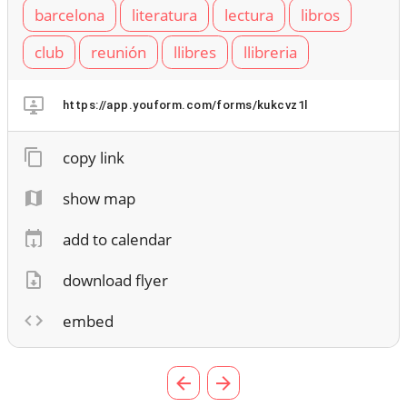
barcelona
literatura
lectura
libros
club
reunión
llibres
llibreria
https://app.youform.com/forms/kukcvz1l
copy link
show map
add to calendar
download flyer
embed