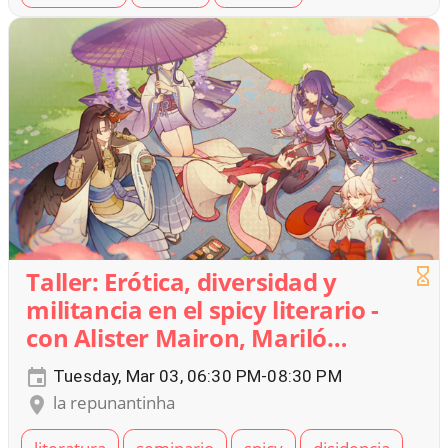
Taller: Erótica, diversidad y
militancia en el spicy literario -
con Alister Mairon, Mariló
Àlvarez, Beatriz Aguilar y Hugo
Tuesday, Mar 03, 06:30 PM-08:30 PM
camacho
la repunantinha
literatura
seminario
spicy
disidencia