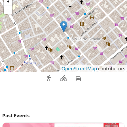
+
−
OpenStreetMap
contributors
Past Events