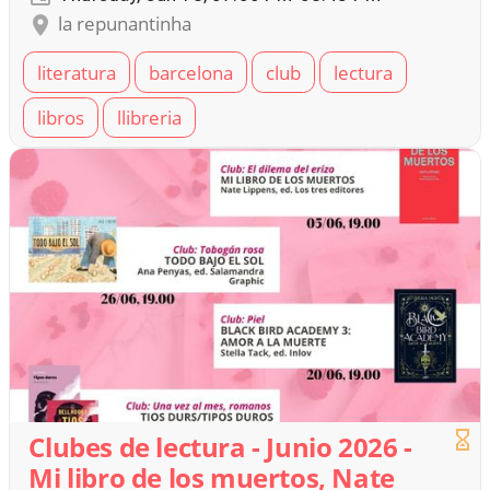
la repunantinha
literatura
barcelona
club
lectura
libros
llibreria
Clubes de lectura - Junio 2026 -
Mi libro de los muertos, Nate