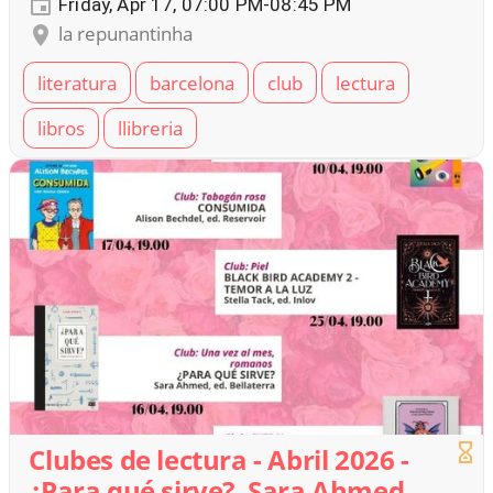
Friday, Apr 17, 07:00 PM-08:45 PM
la repunantinha
literatura
barcelona
club
lectura
libros
llibreria
Clubes de lectura - Abril 2026 -
¿Para qué sirve?, Sara Ahmed