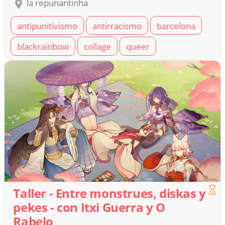
la repunantinha
antipunitivismo
antirracismo
barcelona
blackrainbow
collage
queer
Taller - Entre monstrues, diskas y
pekes - con Itxi Guerra y O
Rabelo