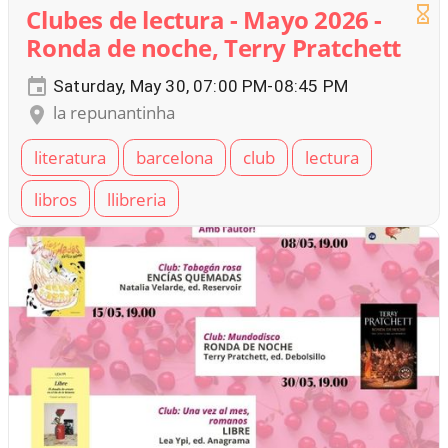
Clubes de lectura - Mayo 2026 -
Ronda de noche, Terry Pratchett
Saturday, May 30, 07:00 PM-08:45 PM
la repunantinha
literatura
barcelona
club
lectura
libros
llibreria