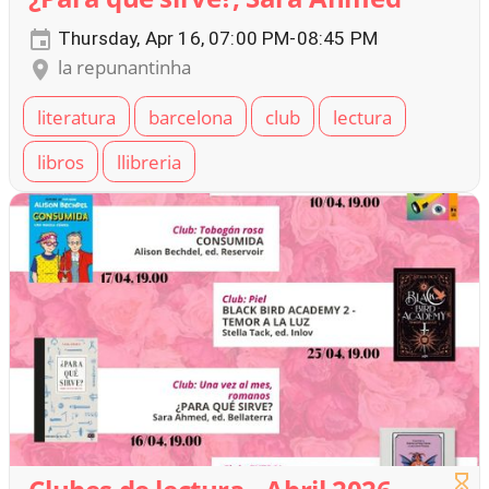
Thursday, Apr 16, 07:00 PM-08:45 PM
la repunantinha
literatura
barcelona
club
lectura
libros
llibreria