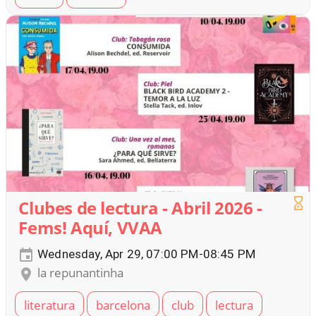
Clubes de lectura - Abril 2026 -
Fems! Aquí, VVAA
Wednesday, Apr 29, 07:00 PM-08:45 PM
la repunantinha
literatura
barcelona
club
lectura