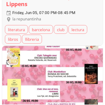
Lippens
Friday, Jun 05, 07:00 PM-08:45 PM
la repunantinha
literatura
barcelona
club
lectura
libros
llibreria