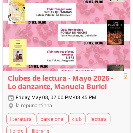
Clubes de lectura - Mayo 2026 -
Lo danzante, Manuela Buriel
Friday, May 08, 07:00 PM-08:45 PM
la repunantinha
literatura
barcelona
club
lectura
libros
llibreria