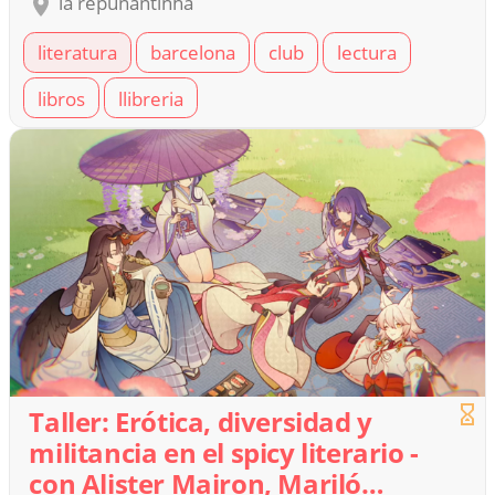
la repunantinha
literatura
barcelona
club
lectura
libros
llibreria
Taller: Erótica, diversidad y
militancia en el spicy literario -
con Alister Mairon, Mariló