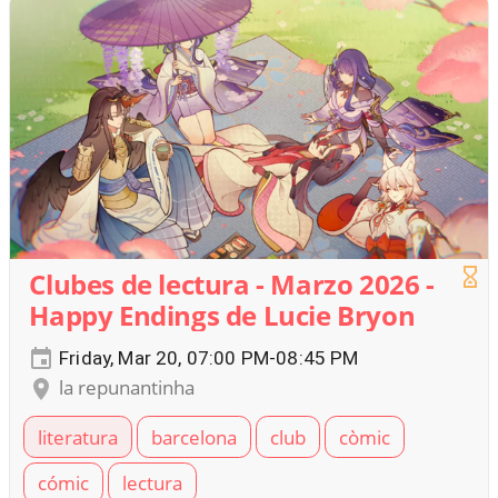
Clubes de lectura - Marzo 2026 -
Happy Endings de Lucie Bryon
Friday, Mar 20, 07:00 PM-08:45 PM
la repunantinha
literatura
barcelona
club
còmic
cómic
lectura