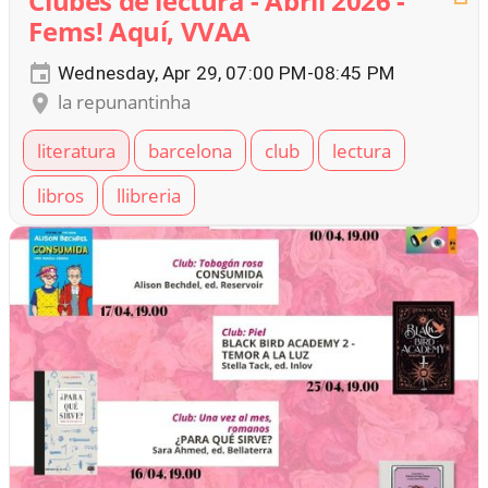
Clubes de lectura - Abril 2026 -
Fems! Aquí, VVAA
Wednesday, Apr 29, 07:00 PM-08:45 PM
la repunantinha
literatura
barcelona
club
lectura
libros
llibreria