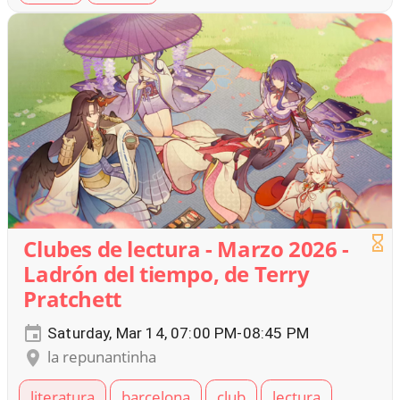
Clubes de lectura - Marzo 2026 -
Ladrón del tiempo, de Terry
Pratchett
Saturday, Mar 14, 07:00 PM-08:45 PM
la repunantinha
literatura
barcelona
club
lectura