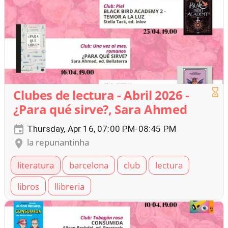
Clubes de lectura - Abril 2026 -
¿Para qué sirve?, Sara Ahmed
Thursday, Apr 16, 07:00 PM-08:45 PM
la repunantinha
literatura
barcelona
club
lectura
libros
llibreria