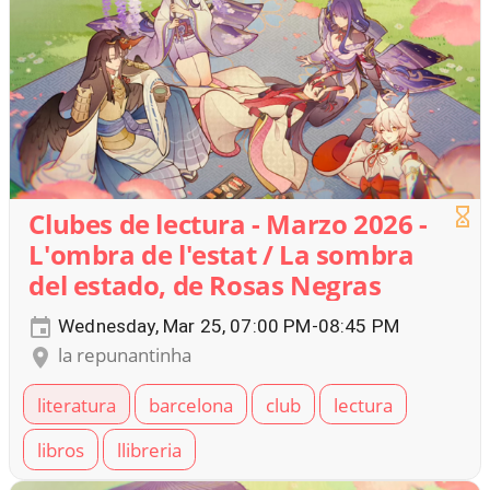
Clubes de lectura - Marzo 2026 -
L'ombra de l'estat / La sombra
del estado, de Rosas Negras
Wednesday, Mar 25, 07:00 PM-08:45 PM
la repunantinha
literatura
barcelona
club
lectura
libros
llibreria