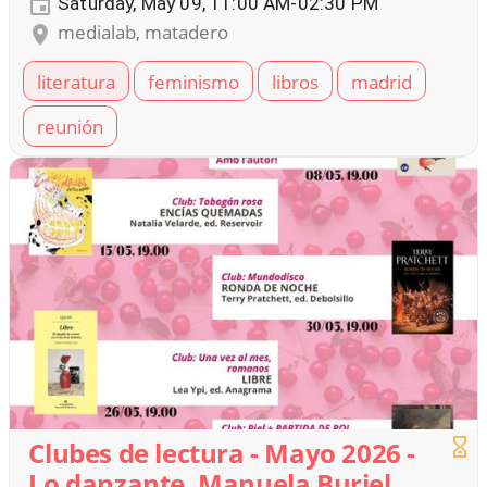
Saturday, May 09, 11:00 AM-02:30 PM
medialab, matadero
literatura
feminismo
libros
madrid
reunión
Clubes de lectura - Mayo 2026 -
Lo danzante, Manuela Buriel