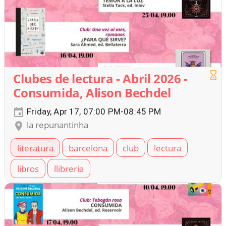
Clubes de lectura - Abril 2026 -
Consumida, Alison Bechdel
Friday, Apr 17, 07:00 PM-08:45 PM
la repunantinha
literatura
barcelona
club
lectura
libros
llibreria